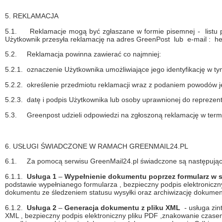
5. REKLAMACJA
5.1.
Reklamacje mogą być zgłaszane w formie pisemnej - listu p
Użytkownik przesyła reklamację na adres GreenPost lub e-mail : h
5.2.
Reklamacja powinna zawierać co najmniej:
5.2.1.
oznaczenie Użytkownika umożliwiające jego identyfikację w t
5.2.2.
określenie przedmiotu reklamacji wraz z podaniem powodów je
5.2.3.
datę i podpis Użytkownika lub osoby uprawnionej do reprezen
5.3.
Greenpost udzieli odpowiedzi na zgłoszoną reklamację w termi
6. USŁUGI ŚWIADCZONE W RAMACH GREENMAIL24.PL
6.1.
Za pomocą serwisu GreenMail24.pl świadczone są następujące
6.1.1.
Usługa 1
–
Wypełnienie dokumentu poprzez formularz w 
podstawie wypełnianego formularza , bezpieczny podpis elektronicz
dokumentu ze śledzeniem statusu wysyłki oraz archiwizację dokume
6.1.2.
Usługa 2
–
Generacja dokumentu z pliku XML
- usługa zin
XML , bezpieczny podpis elektroniczny pliku PDF ,znakowanie czas