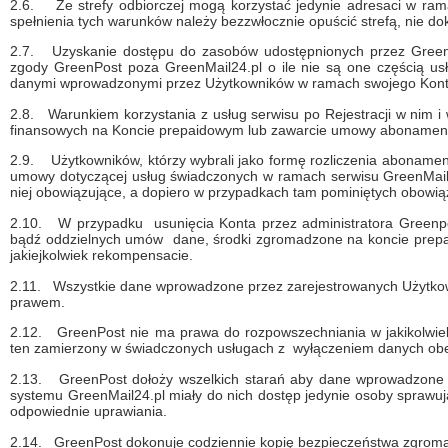
2.6.
Ze strefy odbiorczej mogą korzystać jedynie adresaci w ra
spełnienia tych warunków należy bezzwłocznie opuścić strefą, nie do
2.7.
Uzyskanie dostępu do zasobów udostępnionych przez GreenP
zgody GreenPost poza GreenMail24.pl o ile nie są one częścią u
danymi wprowadzonymi przez Użytkowników w ramach swojego Kon
2.8.
Warunkiem korzystania z usług serwisu po Rejestracji w nim i 
finansowych na Koncie prepaidowym lub zawarcie umowy abonamen
2.9.
Użytkowników, którzy wybrali jako formę rozliczenia aboname
umowy dotyczącej usług świadczonych w ramach serwisu GreenMail
niej obowiązujące, a dopiero w przypadkach tam pominiętych obowią
2.10.
W przypadku usunięcia Konta przez administratora Greenp
bądź oddzielnych umów dane, środki zgromadzone na koncie prepaid
jakiejkolwiek rekompensacie.
2.11.
Wszystkie dane wprowadzone przez zarejestrowanych Użytkowni
prawem.
2.12.
GreenPost nie ma prawa do rozpowszechniania w jakikolwi
ten zamierzony w świadczonych usługach z wyłączeniem danych obej
2.13.
GreenPost dołoży wszelkich starań aby dane wprowadzone 
systemu GreenMail24.pl miały do nich dostęp jedynie osoby sprawu
odpowiednie uprawiania.
2.14.
GreenPost dokonuje codziennie kopię bezpieczeństwa zgroma