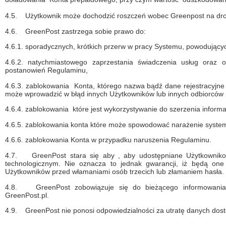
4.5.
Użytkownik może dochodzić roszczeń wobec Greenpost na dro
4.6.
GreenPost zastrzega sobie prawo do:
4.6.1.
sporadycznych, krótkich przerw w pracy Systemu, powodującyc
4.6.2.
n
atychmiastowego zaprzestania świadczenia usług oraz 
postanowień Regulaminu,
4.6.3.
zablokowania Konta, którego nazwa bądź dane rejestracyjne 
może wprowadzić w błąd innych Użytkowników lub innych odbiorców p
4.6.4.
zablokowania które jest wykorzystywanie do szerzenia inform
4.6.5.
z
ablokowania konta które może spowodować narażenie systemu
4.6.6.
zablokowania Konta w przypadku naruszenia Regulaminu.
4.7.
GreenPost stara się aby , aby udostępniane Użytkowni
technologicznym. Nie oznacza to jednak gwarancji, iż będą one
Użytkowników przed włamaniami osób trzecich lub złamaniem hasła.
4.8.
GreenPost zobowiązuje się do bieżącego informowania
GreenPost.pl.
4.9.
GreenPost nie ponosi odpowiedzialności za utratę danych dos