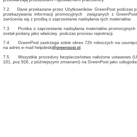
7.2.
Dane przekazane przez Użytkowników GreenPost podczas proc
przekazywania informacji promocyjnych związanych z GreenPost
zwrócenia się z prośbą o zaprzestanie nadsyłania tych materiałów.
7.3.
Prośba o zaprzestanie nadsyłania materiałów promocyjnych
został podany jako właściwy podczas procesu rejestracji.
7.4.
GreenPost zastrzega sobie okres 72h roboczych na usunięc
na adres e-mail helpdesk
@greenpost.pl
.
7.5.
Wszystkie procedury bezpieczeństwa nałożone ustawowo (Us
101, poz.926, z późniejszymi zmianami) na GreenPost jako usługo