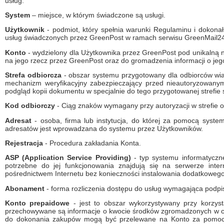
usług.
System
– miejsce, w którym świadczone są usługi.
Użytkownik
- podmiot, który spełnia warunki Regulaminu i dokonał 
usług świadczonych przez GreenPost w ramach serwisu GreenMail24
Konto
- wydzielony dla Użytkownika przez GreenPost pod unikalną n
na jego rzecz przez GreenPost oraz do gromadzenia informacji o jeg
Strefa odbiorcza
- obszar systemu przygotowany dla odbiorców wi
mechanizm weryfikacyjny zabezpieczający przed nieautoryzowanym 
podgląd kopii dokumentu w specjalnie do tego przygotowanej strefie
Kod odbiorczy
- Ciąg znaków wymagany przy autoryzacji w strefie o
Adresat
- osoba, firma lub instytucja, do której za pomocą syste
adresatów jest wprowadzana do systemu przez Użytkowników.
Rejestracja
- Procedura zakładania Konta.
ASP (Application Service Providing)
- typ systemu informatyczne
potrzebne do jej funkcjonowania znajdują się na serwerze int
pośrednictwem Internetu bez konieczności instalowania dodatkowe
Abonament
- forma rozliczenia dostępu do usług wymagająca podpi
Konto prepaidowe
- jest to obszar wykorzystywany przy korzyst
przechowywane są informacje o kwocie środków zgromadzonych w cel
do dokonania zakupów mogą być przelewane na Konto za pomocą sy