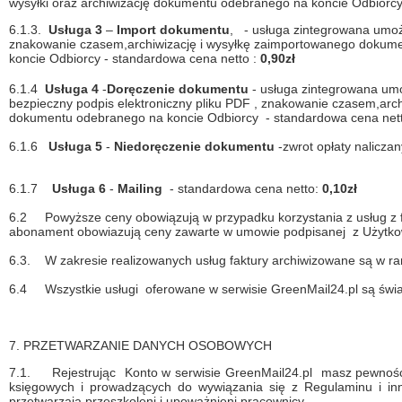
wysyłki oraz archiwizację dokumentu odebranego na koncie Odbiorcy
6.1.3.
Usługa 3
–
Import dokumentu
,
- usługa zintegrowana umożli
znakowanie czasem,archiwizację i wysyłkę zaimportowanego dokumen
koncie Odbiorcy - standardowa cena netto :
0,90zł
6.1.4
Usługa 4
-
Doręczenie dokumentu
- usługa zintegrowana umo
bezpieczny podpis elektroniczny pliku PDF , znakowanie czasem,arch
dokumentu odebranego na koncie Odbiorcy - standardowa cena net
6.1.6
Usługa 5
-
Niedoręczenie dokumentu
-zwrot opłaty nalicza
6.1.7
Usługa 6
-
Mailing
-
standardowa cena netto:
0,10zł
6.2 Powyższe ceny obowiązują w przypadku korzystania z usług z fo
abonament obowiazują ceny zawarte w umowie podpisanej z Użyt
6.3.
W zakresie realizowanych usług faktury archiwizowane są w ram
6.4
Wszystkie usługi oferowane w serwisie GreenMail24.pl są ś
7. PRZETWARZANIE DANYCH OSOBOWYCH
7.1.
Rejestrując Konto w serwisie GreenMail24.pl masz pewnoś
księgowych i prowadzących do wywiązania się z Regulaminu i 
przetwarzają przeszkoleni i upoważnieni pracownicy.