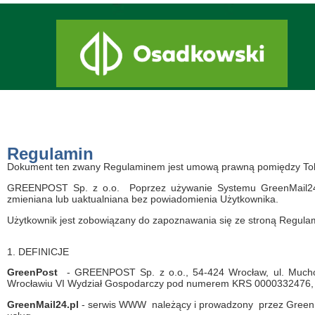
DOK
Regulamin
Dokument ten zwany Regulaminem jest umową prawną pomiędzy Tob
GREENPOST Sp. z o.o.
Poprzez używanie Systemu GreenMail2
zmieniana lub uaktualniana bez powiadomienia Użytkownika.
Użytkownik jest zobowiązany do zapoznawania się ze stroną Regulam
1. DEFINICJE
GreenPost
- GREENPOST Sp. z o.o., 54-424 Wrocław, ul. Muchob
Wrocławiu VI Wydział Gospodarczy pod numerem KRS 0000332476, 
GreenMail24.pl
- serwis WWW należący i prowadzony przez GreenPo