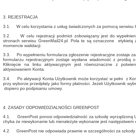
3. REJESTRACJA
3.1.
W celu korzystania z usług świadczonych za pomocą serwisu G
3.2.
W celu rejestracji podmiot zobowiązany jest do wypełnie
stronach serwisu GreenMail24.pl. Pola te są oznaczone etykietą 
momencie walidacji.
3.3.
Po wypełnieniu formularza zgłoszenie rejestracyjne zostaje 
formularzu rejestracyjnym zostaje wysłana wiadomość z prośbą o 
Kliknięcie na linku aktywacyjnym jest równoznaczne z potwie
aktywowaniem Konta.
3.4.
Po aktywacji Konta Użytkownik może korzystać w pełni z Ko
przy wyborze przedpłaty jako formy płatności. Jeżeli Użytkownik wyb
dopiero po podpisaniu umowy.
4. ZASADY ODPOWIEDZIALNOŚCI GREENPOST
4.1.
GreenPost ponosi odpowiedzialność za szkodę wyrządzoną 
chyba że niewykonanie lub nienależyte wykonanie jest następstwem o
4.2.
GreenPost nie odpowiada prawnie w szczególności za szkody 