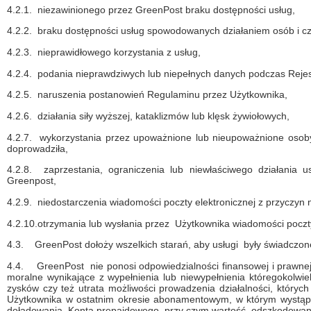
4.2.1.
niezawinionego przez GreenPost braku dostępności usług,
4.2.2.
braku dostępności usług spowodowanych działaniem osób i czy
4.2.3.
nieprawidłowego korzystania z usług,
4.2.4.
podania nieprawdziwych lub niepełnych danych podczas Rejest
4.2.5.
naruszenia postanowień Regulaminu przez Użytkownika,
4.2.6.
działania siły wyższej, kataklizmów lub klęsk żywiołowych,
4.2.7.
wykorzystania przez upoważnione lub nieupoważnione osoby
doprowadziła,
4.2.8.
zaprzestania, ograniczenia lub niewłaściwego działania
Greenpost,
4.2.9.
niedostarczenia wiadomości poczty elektronicznej z przyczyn
4.2.10.otrzymania lub wysłania przez Użytkownika wiadomości poczty
4.3.
GreenPost dołoży wszelkich starań, aby usługi były świadczo
4.4.
GreenPost nie ponosi odpowiedzialności finansowej i prawne
moralne wynikające z wypełnienia lub niewypełnienia któregokolwi
zysków czy też utrata możliwości prowadzenia działalności, który
Użytkownika w ostatnim okresie abonamentowym, w którym wystąpi
doładowania Konta prepaidowego, przy czym wartość odszkodowani