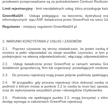
przelewem przeprowadzane są za pośrednictwem Centrum Rozlicze
Limit rejestracyjny
- limit nieodpłatnych usług, który przysługuje 
GreenMail24
- Usługa polegająca na tworzeniu, dystrybucji or
informatycznych typu ASP, świadczona przez GreenPost na rzecz Uż
Regulamin
- niniejszy regulamin GreenMail24.pl.
2. WARUNKI KORZYSTANIA Z USŁUG I ZASOBÓW
2.1.
Poprzez używanie tej strony oświadczasz, że jesteś osobą
możesz w pełni odpowiadać za swoje wszelkie czynności, w tym pr
podejmujesz na własną odpowiedzialność, włączając odpowiedzialnoś
2.2.
Usługi świadczone przez GreenPost w ramach serwisu Gre
działalność gospodarczą, firm lub organizacji posiadających osobow
2.3.
Do procesu rejestracji mają prawo jedynie podmioty spełniając
2.4.
W przypadku, gdy procesu rejestracji chce dokonać osoba n
podmiot o którym mowa w punkcie 2.2 to osoba ta musi być upoważ
oraz do wykonywania wszystkich praw i obowiązków Użytkownika.
2.5.
Podmioty nie spełniające punktu 2.2. mogą korzystać z info
dostęp wymaga w założeniach GreenPost rejestracji.